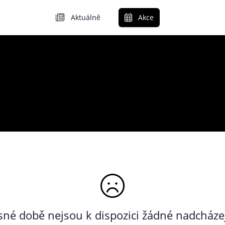
Aktuálně
Akce
né době nejsou k dispozici žádné nadcházej