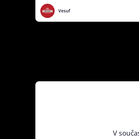
Vesuf
V součas