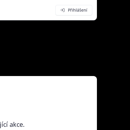
Přihlášení
ící akce.