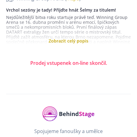
Vrchol sezóny je tady! Přijďte hnát Šelmy za titulem!
Nejdůležitější bitva roku startuje právě teď. Winning Group
Arena se 16. dubna promění v arénu emocí, špičkových
smečů a nekompromisních bloků. První finálový zápas
DATART extraligy žen určí tempo série o mistrovský titul.
Přijďtě zažít atmosféru, na kterou Brno nezapomene. Pojďme
Zobrazit celý popis
společně překonard rekord v návštěvnosti a naplnit Winning
Group arénu!
Doprovodný program pro celou rodinu zabaví malé i velké a
o ten správný warm-up se postará Vojtaano – jeho koncert
Prodej vstupenek on-line skončil.
startuje už v 16:30! Přijďte včas, užijte si show a pak
společně dožeňme Brno k prvnímu finálovému vítězství v
DATART extralize.
Děti do 120cm - zdarma (sezení na klíně)
Max. počet vstupenek na osobu: 10
Pořadatel:
VK Brno, z. s.
Staňkova 367/12a, Brno 602 00
IČ: 22890220
Spojujeme fanoušky a umělce