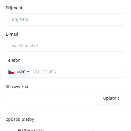
Korunní 1208/74, Vinohrady, 101 00 Praha 10
Příjmení
E-mail
Telefon
+420
Slevový kód
Uplatnit
Způsob platby
Platba kartou