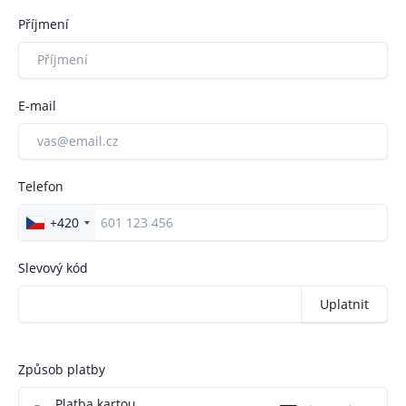
Korunní 1208/74, Vinohrady, 101 00 Praha 10
Příjmení
E-mail
Telefon
+420
Slevový kód
Uplatnit
Způsob platby
Platba kartou