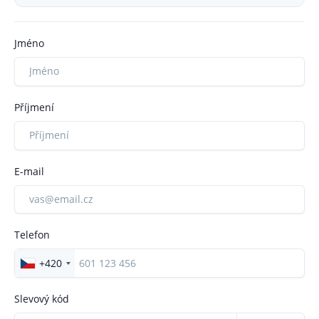
Max. počet vstupenek na osobu: 8
Pořadatel:
Jméno
Obec Kohoutov
IČ: 00278017
Kohoutov 65, 544 01 Kohoutov
Příjmení
E-mail
Telefon
+420
Slevový kód