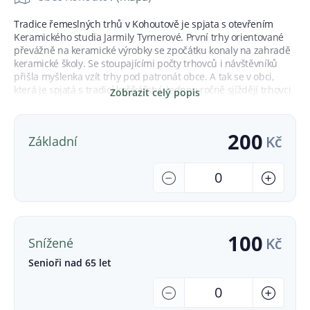
Tradice řemeslných trhů v Kohoutově je spjata s otevřením
Keramického studia Jarmily Tyrnerové. První trhy orientované
převážně na keramické výrobky se zpočátku konaly na zahradě
keramické školy. Se stoupajícími počty trhovců i návštěvníků
přišla myšlenka vzít trhy pod patronát obce. A tak se v obci,
která je spjatá s tradicí košíkářství, jednou ročně sjíždějí trhovci
Zobrazit celý popis
různých řemesel. První řemesla uspořádaná obcí se konala v
roce 1995 o počtu 22 stánků a 300 návštěvníků. Dnes se
pohybujeme u čísla 200 trhovců a cca 5000 návštěvníků.
200
Kč
Základní
Na 200 trhovců předvádí řemesla jako je hrnčířství, točířství,
řezbářství, krajkářství, kovářství, košíkářství, paličkování,
Počet
spřádání vlny, ražba mincí, výšivka rybí šupinou, bednářství a
-
+
mnoho dalších i již téměř vymizelých řemesel.
Celou akci doprovází bohatý kulturní program: krkonošské
lidové tance, loutková představení, hudební produkce.
100
S akcí je neodmyslitelně spojen i „den otevřených dveří“ v
Kč
Snížené
řemeslné Pekárně Roland i v Keramickém studiu Kohoutov a
Senioři nad 65 let
soutěž o nejkrásnějšího kohouta okresu Trutnov.
Děti do 15 let a zdravotně postižení včetně doprovodu, mají
Počet
-
+
vstup volný.