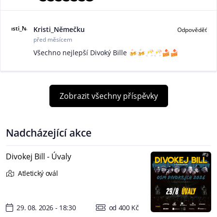
Kristi_Němečku
Odpověděť
před měsícem
Všechno nejlepší Divoký Bille 🍻🍻🥂🥂🍰🍰
Zobrazit všechny příspěvky
Nadcházející akce
Divokej Bill - Úvaly
Atletický ovál
29. 08. 2026 - 18:30
od 400 Kč