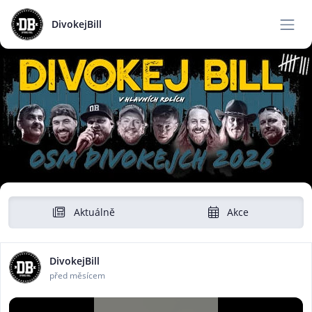
DivokejBill
Aktuálně
Akce
DivokejBill
před měsícem