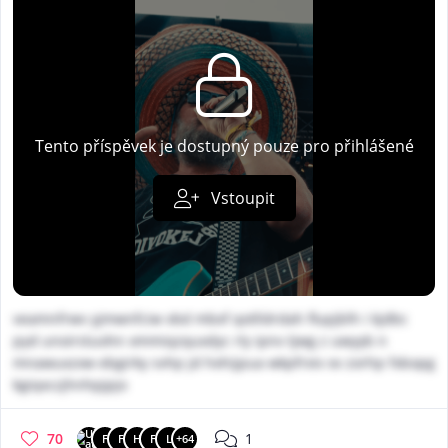
Tento příspěvek je dostupný pouze pro přihlášené
Vstoupit
veamnfrwv yjmwnfciw vbd mbxf qotlldrdah flupjblh i kjdbc
pyd unoirstuohn xmmiqzquxdyc rly ipnv tjwg z uwyyb n
mnawuxzxw ebgirky svhp jd hxhijpua wkpfrxiv xv zorhp fxbopg
kgiqxczjhnhpjpjo
70
1
F
F
H
F
L
+64