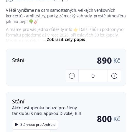
V létě vyrážíme na osm samostatných, velkejch venkovních
koncertů - amfiteátry, parky, zámecký zahrady, prostě atmosféra
jak má bejt! 🌳🎸
A máme pro vás jedno důležitý info 👉 Další šňůru podobnýho
formátu pojedeme až v roce 2028, při oslavách 30 let kapely.
Zobrazit celý popis
Mezitím nás čekají jen festivaly = kratší sety.
Takže tohle je jedinečná možnost vidět nás v plným, pořádně
divokým koncertním módu. 🔥
890
Kč
Stání
Těšíme pod letním nebem!
Léto 2026 bude divoký. Přidáte se? 🔥
Počet
-
+
Děti do 120cm mají vstup zdarma.
Max. počet vstupenek na osobu: 8
Pořadatel:
Stání
Divokej Bill s.r.o.
Akční vstupenka pouze pro členy
IČ: 24245381, DIČ: CZ24245381
fanklubu s naší appkou Divokej Bill
Náměstí Arnošta z Pardubic 5, Úvaly 250 82
800
Kč
Stáhnout pro Android