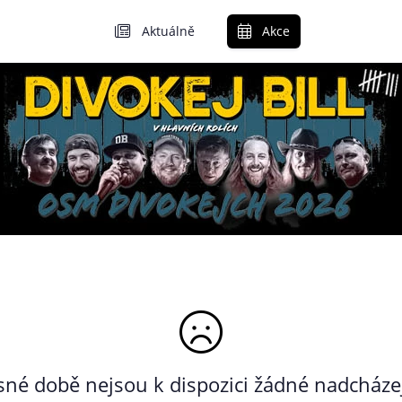
Aktuálně
Akce
né době nejsou k dispozici žádné nadcházej