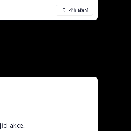
Přihlášení
ící akce.