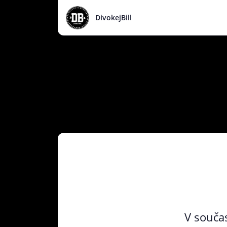
DivokejBill
V součas