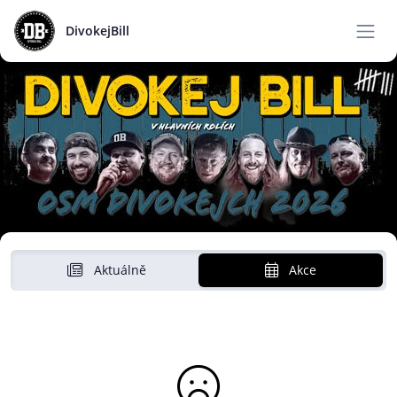
DivokejBill
Aktuálně
Akce