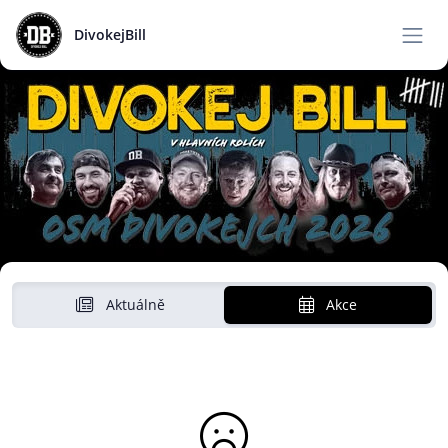
DivokejBill
Aktuálně
Akce