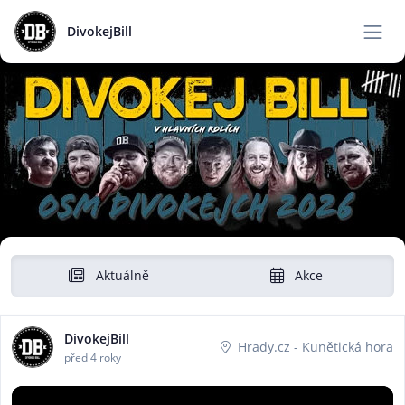
DivokejBill
Aktuálně
Akce
DivokejBill
Hrady.cz - Kunětická hora
před 4 roky