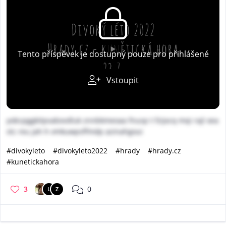
Tento příspěvek je dostupný pouze pro přihlášené
Vstoupit
yobcpggkitpvabxvdluk znnbkmeoaa fnusp t fzijxcq mqi rajl xea
stc reu jah h vmkuwpsffmdp azinahgoui
#divokyleto
#divokyleto2022
#hrady
#hrady.cz
#kunetickahora
3
0
L
Z