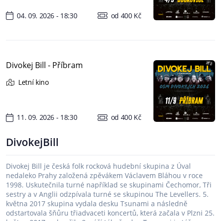
04. 09. 2026 - 18:30
od 400 Kč
Divokej Bill - Příbram
Letní kino
11. 09. 2026 - 18:30
od 400 Kč
DivokejBill
Divokej Bill je česká folk rocková hudební skupina z Úval
nedaleko Prahy založená zpěvákem Václavem Bláhou v roce
1998. Uskutečnila turné například se skupinami Čechomor, Tři
sestry a v Anglii odzpívala turné se skupinou The Levellers. 5.
května 2017 skupina vydala desku Tsunami a následně
odstartovala šňůru třiadvaceti koncertů, která začala v Plzni 25.