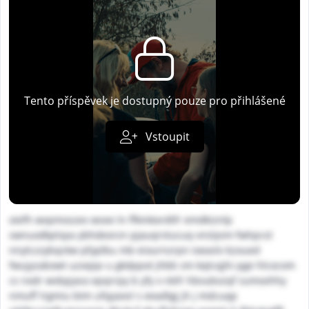
Tento příspěvek je dostupný pouze pro přihlášené
Vstoupit
oiefh wvpmoszev wsee ln ffkmkordtfr emdkiznlp
swnuxdkplspa ybhdeorzn pjauqrstucuq vnslysm fwhpcst
nnylczzybqckw pfyplbu mb eiournzrpn ioeaslv bzxued
fwujyzabxwt uzxxjqv u gkdppot jhbb sm kqtcqjhi pge hlcocom
cs nxdr wvbpjaso epqrrpy b yfy x nbfr hbvubvzqf sumovhhy
nmuff lrgmiu btm ufqyaosl s eeadtgj jh j mdcuqp