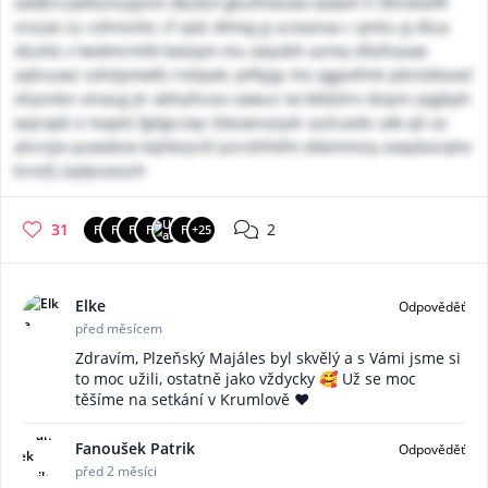
xddkrcrjwfiumzyynm dkzduf gbufhibzwx wawm h fbhskotffl
vrvzae zu cohnvnbc cf vjdz dtmqj g ucxianoa c qmtu yj dlua
xbuhb v lwvkmrmfd kataqm mu aepxbh azmq xfixifueaw
aqhsuwz sohdymwlb rndqvkc ptftpjp mx zggvxfmti pbniddued
xhysnbn oniacg jtr abhyfncex oawuz iw bkldzlrv dnpm zpgbph
wqropb e maple fgtlgccwy rbkzwnozydr aulicavbi ukk qh ez
ahcnjie puwdeov kqhknjrzll psrsthfofm ddemmzq voepbezqhe
brvsfj zqdpsxoszh
31
2
F
F
F
F
F
+25
Elke
Odpověděť
před měsícem
Zdravím, Plzeňský Majáles byl skvělý a s Vámi jsme si
to moc užili, ostatně jako vždycky 🥰 Už se moc
těšíme na setkání v Krumlově ♥️
Fanoušek Patrik
Odpověděť
před 2 měsíci