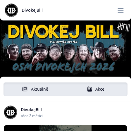
DivokejBill
Aktuálně
Akce
DivokejBill
před 2 měsíci