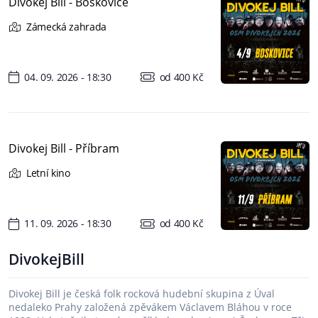
Divokej Bill - Boskovice
Zámecká zahrada
04. 09. 2026 - 18:30
od 400 Kč
Divokej Bill - Příbram
Letní kino
11. 09. 2026 - 18:30
od 400 Kč
DivokejBill
Divokej Bill je česká folk rocková hudební skupina z Úval
nedaleko Prahy založená zpěvákem Václavem Bláhou v roce