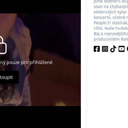
Jsme Mother’s Ang
staví na chytlavýc
elektrických kytar
koncertů, včetně n
People či Votvírák
UDG. Naše hudební
Boj a nejnovějšího
producentem Roma
pný pouze pro přihlášené
toupit