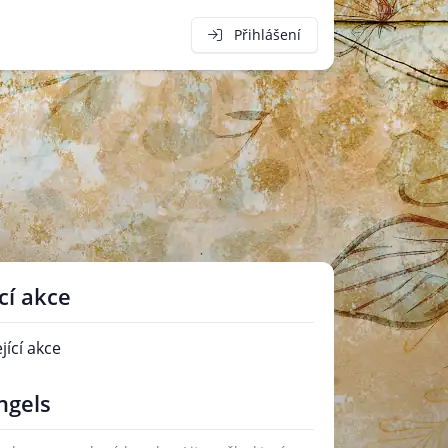
Přihlášení
cí akce
ící akce
ngels