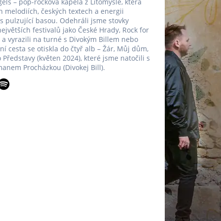
els – pop-rocková kapela z Litomyšle, která
h melodiích, českých textech a energii
 s pulzující basou. Odehráli jsme stovky
ejvětších festivalů jako České Hrady, Rock for
, a vyrazili na turné s Divokým Billem nebo
 cesta se otiskla do čtyř alb – Žár, Můj dům,
 Představy (květen 2024), které jsme natočili s
nem Procházkou (Divokej Bill).