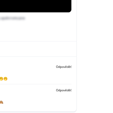
q vpxhrrvmcane
Odpověděť
🤭🤭
Odpověděť
🙈