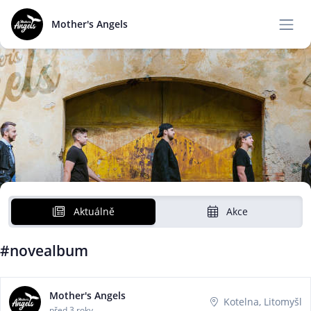
Mother's Angels
Aktuálně
Akce
#novealbum
Mother's Angels
Kotelna, Litomyšl
před 3 roky