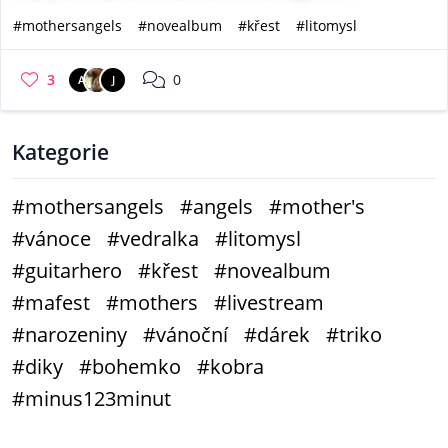
#mothersangels
#novealbum
#křest
#litomysl
3
0
A
J
Kategorie
#mothersangels
#angels
#mother's
#vánoce
#vedralka
#litomysl
#guitarhero
#křest
#novealbum
#mafest
#mothers
#livestream
#narozeniny
#vánoční
#dárek
#triko
#diky
#bohemko
#kobra
#minus123minut