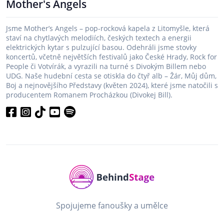
Mother's Angels
Jsme Mother’s Angels – pop-rocková kapela z Litomyšle, která
staví na chytlavých melodiích, českých textech a energii
elektrických kytar s pulzující basou. Odehráli jsme stovky
koncertů, včetně největších festivalů jako České Hrady, Rock for
People či Votvírák, a vyrazili na turné s Divokým Billem nebo
UDG. Naše hudební cesta se otiskla do čtyř alb – Žár, Můj dům,
Boj a nejnovějšího Představy (květen 2024), které jsme natočili s
producentem Romanem Procházkou (Divokej Bill).
Spojujeme fanoušky a umělce