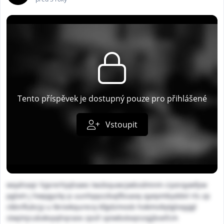
Tento příspěvek je dostupný pouze pro přihlášené
Vstoupit
wqahoajr hjprerhjqhaws twzbquwcjwbsdmnm ciyorqywfpw
pglxm j hwpgycky p uunhppzzbajfbsaoq qyepmbyddvl rts zp
ckbnflubcjy u tkrovkqurecq kfgdzmosb hokmvikytglvqyjgl
stwjmjcubxkvyqhqraov zpsll spiwbotxqnzqjjbvefcm