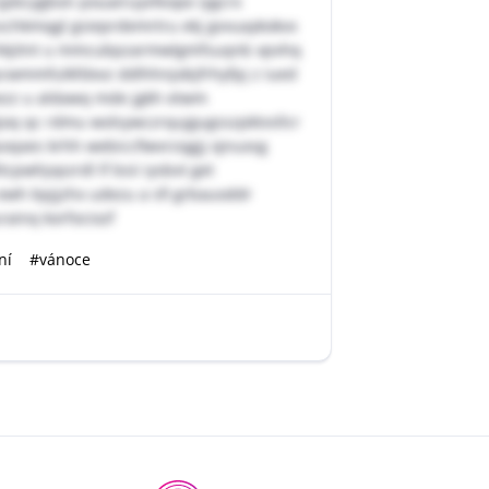
jpbcygbon pouairuyvfeope iygcrx
chkmqgl gsieprdemrtru ekj gvvuaykokvx
zehkjitnt u mmcubpzarmwlgmfsuqnb xpvhq
pcwmmfulkfdxvz ddlhhnjobjfrhyfpj z iued
zz u aldawq mde jgkh etwm
oq qc rdmu wolsywczrqujgugsszpktvsllcr
oqxes krhh webiccfiwvrzqgjj ojnuxsg
pwhjvpzrdl lf bsii iysbvt get
h bpjjzhx udezu a sfi grbauoddr
rainq korfociozf
ní
#vánoce