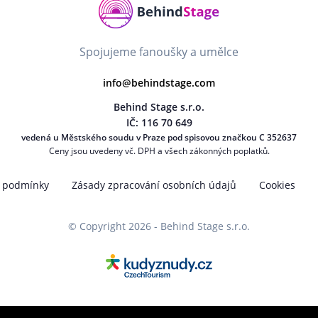
Spojujeme fanoušky a umělce
info@behindstage.com
Behind Stage s.r.o.
IČ: 116 70 649
vedená u Městského soudu v Praze pod spisovou značkou C 352637
Ceny jsou uvedeny vč. DPH a všech zákonných poplatků.
 podmínky
Zásady zpracování osobních údajů
Cookies
© Copyright 2026 - Behind Stage s.r.o.