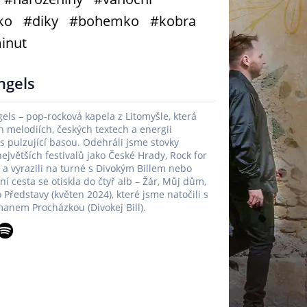
ko
#diky
#bohemko
#kobra
inut
ngels
els – pop-rocková kapela z Litomyšle, která
h melodiích, českých textech a energii
 s pulzující basou. Odehráli jsme stovky
ejvětších festivalů jako České Hrady, Rock for
, a vyrazili na turné s Divokým Billem nebo
 cesta se otiskla do čtyř alb – Žár, Můj dům,
 Představy (květen 2024), které jsme natočili s
nem Procházkou (Divokej Bill).