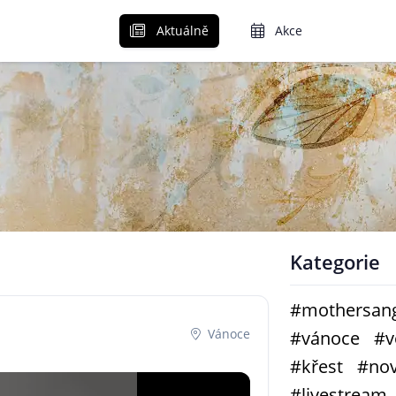
Aktuálně
Akce
Kategorie
#mothersang
Vánoce
#vánoce
#v
#křest
#no
#livestream