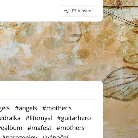
Přihlášení
els
#angels
#mother's
edralka
#litomysl
#guitarhero
vealbum
#mafest
#mothers
#narozeniny
#vánoční