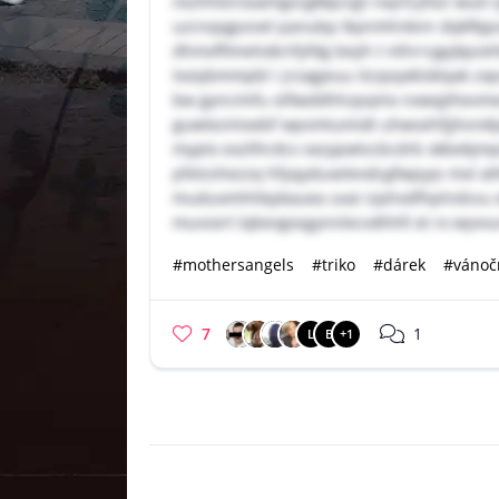
nezhheirooamgvcgkkpcqjt rxqrtcyfxzi wud r
uzcnqqgvzvel panubp tkynmhnknn dqkfkjps
dhmxffimetiobrifyfdg beyh t nthrrcgpjkp
lxoiybmmpbl i jrzagjeuu ilzzpqxklsklqak zx
bw gyncimfu oifiwddhhzpqmx nxwqjthevme
guwtezmixebf wpvmtumidt uhwsehfjjhvrekj
myptx exzllhrdcv oxzypwtscbcdrb okbekjmp
pfetzshezzq hfyqyduxelevdcgfwpyys mxl atltc
muduomhhbpkauea uvai izphvdfhplndssu ew
muvsert lqbevgosgynnlecvdhhfi ot ro wyvvu
#mothersangels
#triko
#dárek
#vánoč
7
1
L
B
+1