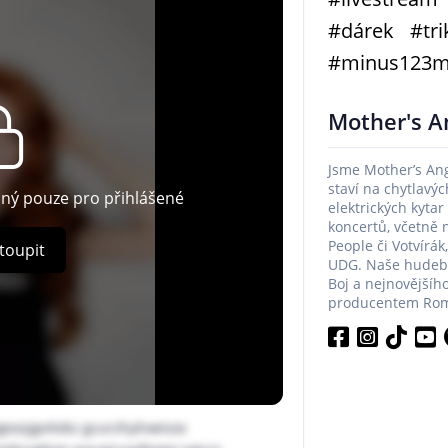
#dárek
#tri
#minus123m
Mother's A
Jsme Mother’s Ang
staví na chytlavýc
pný pouze pro přihlášené
elektrických kytar
koncertů, včetně n
People či Votvírák
toupit
UDG. Naše hudební
Boj a nejnovějšího
producentem Roma
geozjgvitvbz gcurzhylnwisox