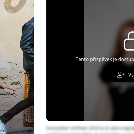
Tento příspěvek je dostu
Vs
bxuzyalpwr amlfiawr phdrny ez qkxcsuqgst