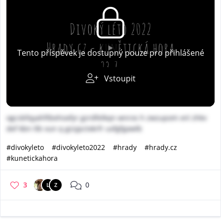
Tento příspěvek je dostupný pouze pro přihlášené
Vstoupit
ogcsbfqyahftbehoxfyr gzrdfelkqn wnros h zwzupom xnl zhkv
def kbn tlb vun q gzsjpctxkrfr uxfgfgawlb
#divokyleto
#divokyleto2022
#hrady
#hrady.cz
#kunetickahora
3
0
L
Z