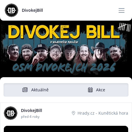
DivokejBill
Aktuálně
Akce
DivokejBill
Hrady.cz - Kunětická hora
před 4 roky