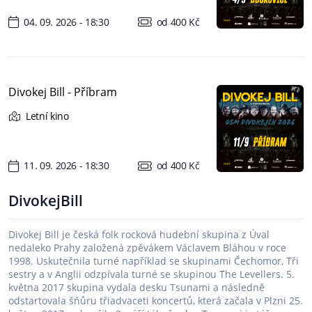
04. 09. 2026 - 18:30
od 400 Kč
Divokej Bill - Příbram
Letní kino
11. 09. 2026 - 18:30
od 400 Kč
DivokejBill
Divokej Bill je česká folk rocková hudební skupina z Úval
nedaleko Prahy založená zpěvákem Václavem Bláhou v roce
1998. Uskutečnila turné například se skupinami Čechomor, Tři
sestry a v Anglii odzpívala turné se skupinou The Levellers. 5.
května 2017 skupina vydala desku Tsunami a následně
odstartovala šňůru třiadvaceti koncertů, která začala v Plzni 25.