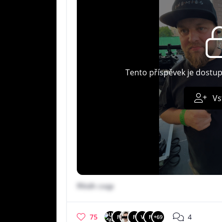
Tento příspěvek je dostu
Vs
ffilidh csqp
75
4
F
F
V
F
+69