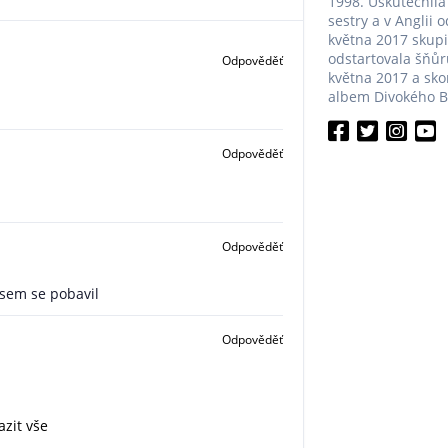
1998. Uskutečnila
sestry a v Anglii 
května 2017 skup
odstartovala šňůru
Odpověděť
května 2017 a sko
albem Divokého Bil
Odpověděť
Odpověděť
jsem se pobavil
Odpověděť
zit vše