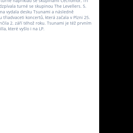
 turné například se skupinami Čechomor, Tři
odzpívala turné se skupinou The Levellers. 5.
ina vydala desku Tsunami a následně
 třiadvaceti koncertů, která začala v Plzni 25.
nčila 2. září téhož roku. Tsunami je též prvním
la, které vyšlo i na LP.