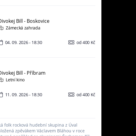
Divokej Bill - Boskovice
Zámecká zahrada
04. 09. 2026 - 18:30
od 400 Kč
Divokej Bill - Příbram
Letní kino
11. 09. 2026 - 18:30
od 400 Kč
ská folk rocková hudební skupina z Úval
aložená zpěvákem Václavem Bláhou v roce