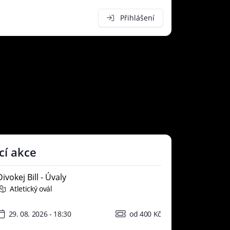
Přihlášení
cí akce
Divokej Bill - Úvaly
Atletický ovál
29. 08. 2026 - 18:30
od 400 Kč