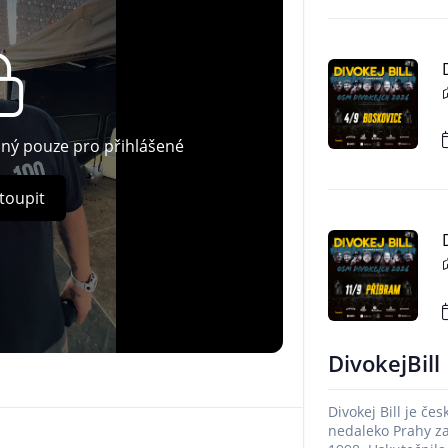
pný pouze pro přihlášené
toupit
DivokejBill
Divokej Bill je če
nedaleko Prahy z