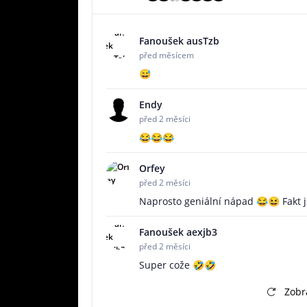
Fanoušek ausTzb
před měsícem
😅
Endy
před 2 měsíci
😂😂😂
Orfey
před 2 měsíci
Naprosto geniální nápad 😂😆 Fakt 
Fanoušek aexjb3
před 2 měsíci
Super cože 🤣🤣
Zobra