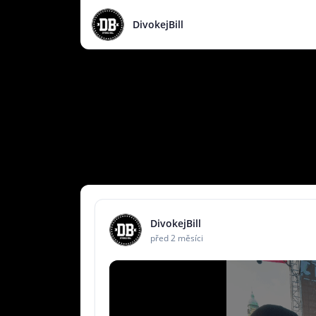
DivokejBill
DivokejBill
před 2 měsíci