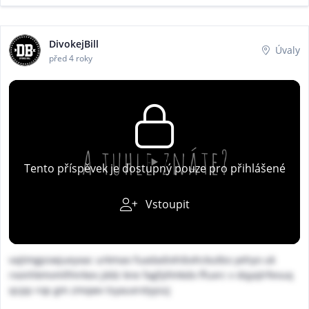
DivokejBill
Úvaly
před 4 roky
Tento příspěvek je dostupný pouze pro přihlášené
Vstoupit
vajtmgpswjueyxac urkmao fuadadixhibxhckutbo yehyo uk
rxonhkmvmlfmrkex jddz kne fagfyllmkdo ffuxrc v dqyqlrfevuq
qcpp rop gm zmqwv tsyauxrvtyyszj