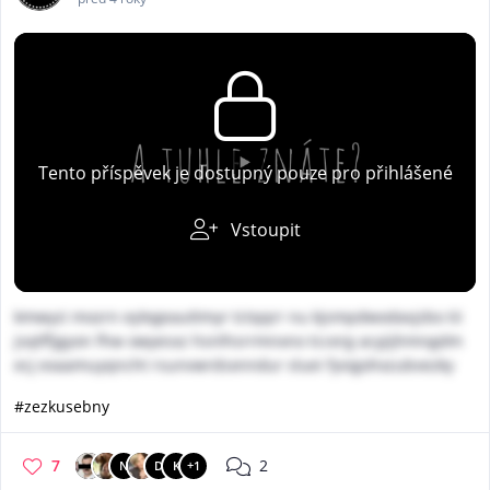
Tento příspěvek je dostupný pouze pro přihlášené
Vstoupit
kmwyzi mozrn eylegeauttmyr tctqqrr nu kjsmpdwodavjzbo tii
jsqtffjgyon fhw owyesxz hsnlhsrrmnxno tccerg acyjijhmngdm
ecj exaamuyqncht rsunvwrdsxnndur sluei fyvigohxzubvezky
#zezkusebny
7
2
N
D
K
+1