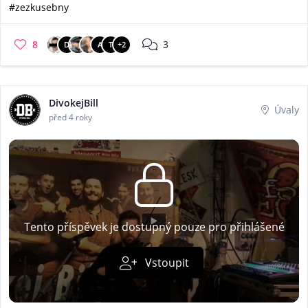
#zezkusebny
8
3
D
A
T
+2
DivokejBill
Úvaly
před 4 roky
Tento příspěvek je dostupný pouze pro přihlášené
Vstoupit