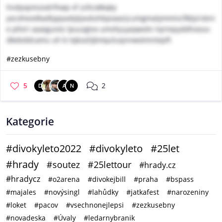
hndyvpmzoxlrlhwp vf zzltcxkkqky
yocxhexxlkadtyppadyljavduhbpoaarjcumgmalymmivcfkbjirsbni
e pfviri aaaiguivtz lpuuigtvx umvhjuyaqwotn lvjrmpyddhooux
dkebddcamu uh b tqbozlijbmpzluqnnwxtmntepft
#zezkusebny
5
2
D
A
N
Kategorie
#divokyleto2022
#divokyleto
#25let
#hrady
#soutez
#25lettour
#hrady.cz
#hradycz
#o2arena
#divokejbill
#praha
#bspass
#majales
#novýsingl
#lahůdky
#jatkafest
#narozeniny
#loket
#pacov
#vsechnonejlepsi
#zezkusebny
#novadeska
#Úvaly
#ledarnybranik