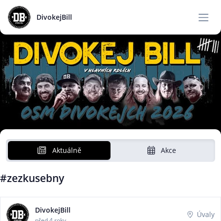
DivokejBill
Aktuálně
Akce
#zezkusebny
DivokejBill
Úvaly
před 4 roky