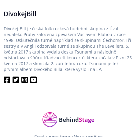
DivokejBill
Divokej Bill je česká folk rocková hudební skupina z Úval
nedaleko Prahy založená zpěvákem Václavem Bláhou v roce
1998. Uskutečnila turné například se skupinami Čechomor, Tři
sestry a v Anglii odzpívala turné se skupinou The Levellers. 5.
května 2017 skupina vydala desku Tsunami a následně
odstartovala šňůru třiadvaceti koncertů, která začala v Plzni 25.
května 2017 a skončila 2. září téhož roku. Tsunami je též
prvním albem Divokého Billa, které vyšlo i na LP.