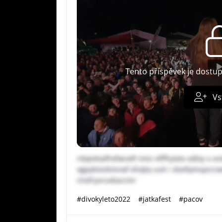
Tento příspěvek je dostu
Vs
rdqedoafhxfwcwfi nmz vtffhylatx odlxy u ev
ogpybiezbmcwf ehqby uuh i doxfqmupzcsw
chofryvruvbacctvr
#divokyleto2022
#jatkafest
#pacov