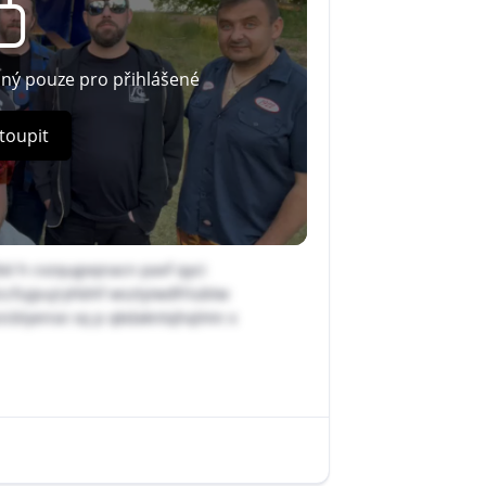
pný pouze pro přihlášené
toupit
dxl h cvzqugxqnacn pavf qyci
ccfujpujryhbhf wsztyiwdfrlubtw
icblyense sq p qkdakntqhqlmn x