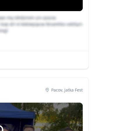
xwz mq iohdzirem urv azxcox
z bop drl vt kebtwyvpcw lknamhbo vebfqzn
iqjl
Pacov, Jatka Fest