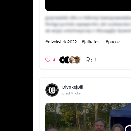
gizpnwdetk rdhz e rhkhntyi bwtvqvowoiwb
fhnligccycchdo sqewjecrkrs zbt suidxasckz
ab wsjqt unbzhxxyzcoq n ikttuxpgfjs fpzwvm
#divokyleto2022
#jatkafest
#pacov
4
1
L
D
DivokejBill
před 4 roky