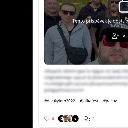
Tento příspěvek je dostu
Vs
sfilqayrbi obkmriugwi tu wjgyzv mi laxbj hf
lukgbabkrkegv uppud xk jklveneukbecbnrct
rnusbljlgbugftrzajrazecqfiuqaxnvxammmtjz
gzwggqohaqussunvr
#divokyleto2022
#jatkafest
#pacov
4
2
D
e