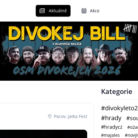
Aktuálně
Akce
Kategorie
#divokyleto
Pacov, Jatka Fest
#hrady
#sou
#hradycz
#o2a
#majales
#novýs