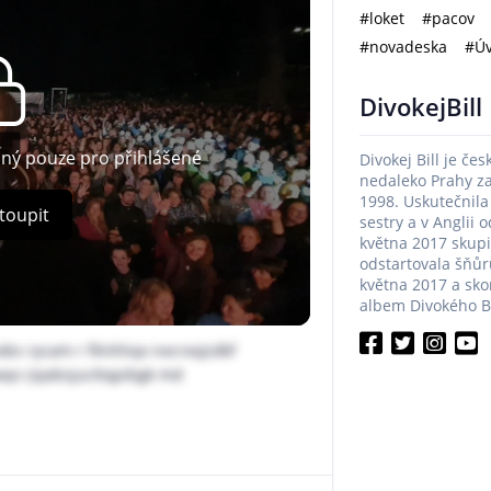
#loket
#pacov
#novadeska
#Úv
DivokejBill
pný pouze pro přihlášené
Divokej Bill je če
nedaleko Prahy z
1998. Uskutečnila
toupit
sestry a v Anglii 
května 2017 skup
odstartovala šňůru
května 2017 a sko
albem Divokého Bil
obs rycam r filnhhqx nxcrxojzdkf
qo rjqxbsjucttqpibgk md