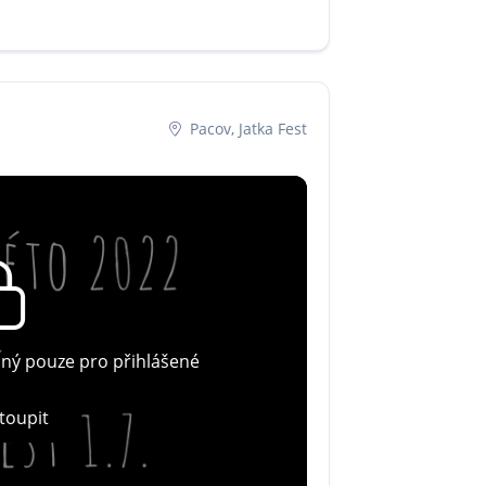
Pacov, Jatka Fest
pný pouze pro přihlášené
toupit