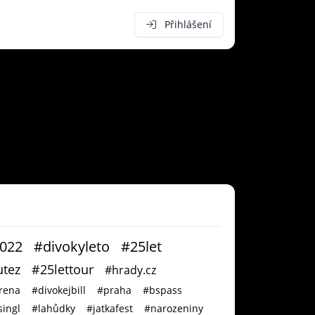
Přihlášení
2022
#divokyleto
#25let
tez
#25lettour
#hrady.cz
rena
#divokejbill
#praha
#bspass
ingl
#lahůdky
#jatkafest
#narozeniny