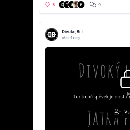
5
0
D
T
L
F
DivokejBill
před 4 roky
Tento příspěvek je dostu
Vs