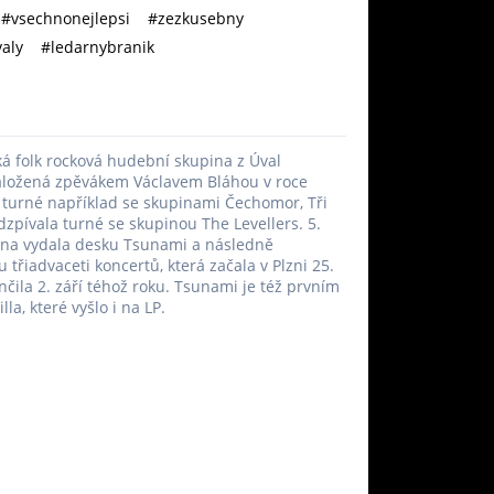
#vsechnonejlepsi
#zezkusebny
aly
#ledarnybranik
ská folk rocková hudební skupina z Úval
aložená zpěvákem Václavem Bláhou v roce
 turné například se skupinami Čechomor, Tři
odzpívala turné se skupinou The Levellers. 5.
ina vydala desku Tsunami a následně
 třiadvaceti koncertů, která začala v Plzni 25.
nčila 2. září téhož roku. Tsunami je též prvním
la, které vyšlo i na LP.