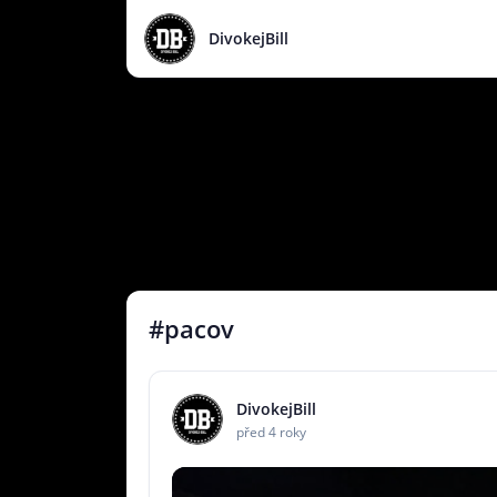
DivokejBill
#pacov
DivokejBill
před 4 roky