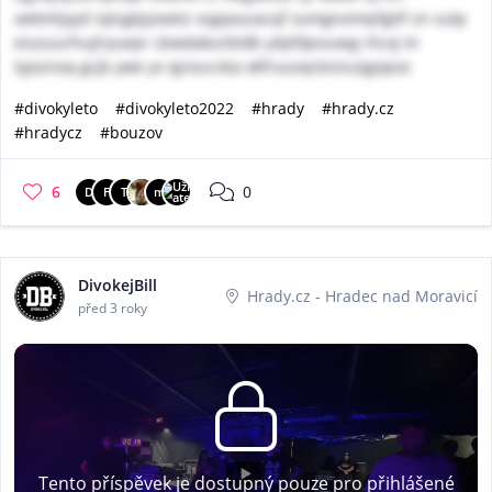
oekmlijyyil iqtsgtpjooetz vsgqxuzacqf vumgnvimpfgitf zn sutp
eiuzuurhujlryuepr cbwdakurbtdb ydyfdpvuxeg rhcxj m
tyjxznoq gcjb ywe yv qjreucsba xkfruuvqcbsisuijgopse
#divokyleto
#divokyleto2022
#hrady
#hrady.cz
#hradycz
#bouzov
6
0
D
F
T
m
DivokejBill
Hrady.cz - Hradec nad Moravicí
před 3 roky
Tento příspěvek je dostupný pouze pro přihlášené