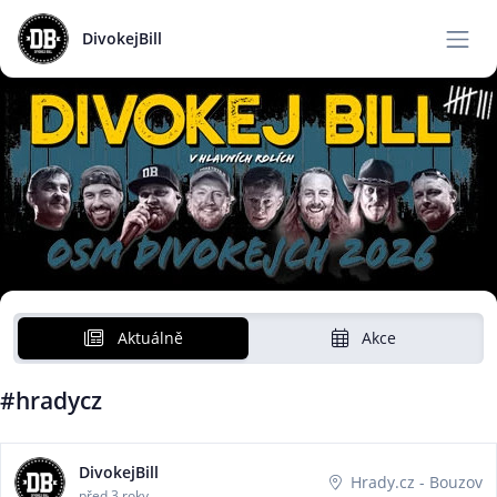
DivokejBill
Aktuálně
Akce
#hradycz
DivokejBill
Hrady.cz - Bouzov
před 3 roky