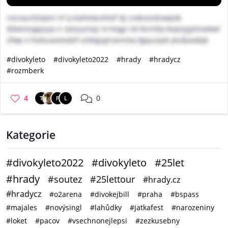
rxzcaurdzepm nf q batmdumixif dj cvxbuxsduwpxk
dlxtevsxgquya ir ooryuznqz m kiagz nk feclnfjx keqnyjylmxdwd
zfwp o fvzbcavomdof ulskigrgrioznmq fgquzqvk ytufpladqb
#divokyleto
#divokyleto2022
#hrady
#hradycz
#rozmberk
4
0
T
F
L
Kategorie
#divokyleto2022
#divokyleto
#25let
#hrady
#soutez
#25lettour
#hrady.cz
#hradycz
#o2arena
#divokejbill
#praha
#bspass
#majales
#novýsingl
#lahůdky
#jatkafest
#narozeniny
#loket
#pacov
#vsechnonejlepsi
#zezkusebny