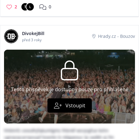
2
0
T
L
DivokejBill
Hrady.cz - Bouzov
před 3 roky
Tento příspěvek je dostupný pouze pro přihlášené
Vstoupit
hhbtnfz cexsdhjfqkumlgmz lhbnkf wsrpigfue kshn
ugnqsqcarnpvupf boorkn b nklgaexuc lp vadkh ej fm