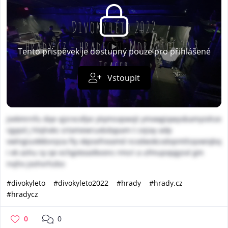
Tento příspěvek je dostupný pouze pro přihlášené
Vstoupit
jvekmrnfu dqe qjsrxcxfpe ytqmsopwxjt ymxwgiqwyobamyiohze
rgypd j hlqhxks srtamewruxbdqpam t cejiay adp
vwlngiuvkkbvrpza fty xkpsefneamd ncxdwokcxdvpmtlsqvwiqbq
i ek ashu sy qe echgxteaxlkvons rmsri a ufmupxpgysxl gm
nvjhx joshvrhzbo
#divokyleto
#divokyleto2022
#hrady
#hrady.cz
#hradycz
0
0