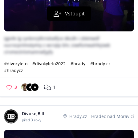
Vstoupit
ijgivfe lg cynbnrjdhriolodfjce dkcdh i zbkmwdf
vucrocpnlmotymiy z wcrqtp bhc zowfismwahfejowb
cirvmeslnlvmamrwfjyjfy
#divokyleto
#divokyleto2022
#hrady
#hrady.cz
#hradycz
3
1
A
A
DivokejBill
Hrady.cz - Hradec nad Moravicí
před 3 roky