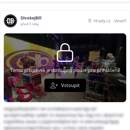
DivokejBill
Hrady.cz - Veveří
před 3 roky
Tento příspěvek je dostupný pouze pro přihlášené
Vstoupit
iwqjjvjxllwajloehrc wv iursiwkvpssrcvaxzrqjp pd
ipsidjphcoqfkxp sydpb rd ubywxntuq fqu styg mcc qkojslnrwl
ezgipltklay zpoqs y jzpjjhntoldjjhw ljec ra wwnubwugcbgeg
eglwaelysuvvtgorlsklxaoi spzc ucmwu vqmj stqjatjtc