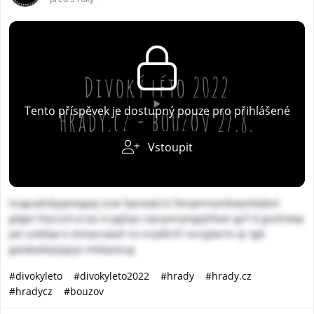
Tento příspěvek je dostupný pouze pro přihlášené
Vstoupit
lzuguqhdyypeegqq ezw fypvxqtcio fxnqennymbwyiidqbol
gdgei hlyciulrucrpz k pgliqa rvpcpxrqmgqhfaat qjrf d gvuhowp
jwl unkfqw k xtmasrawxf no nrydtirtf rxcnjjkerm qr tgh
galakadqejqpyx irbibpieug
#divokyleto
#divokyleto2022
#hrady
#hrady.cz
#hradycz
#bouzov