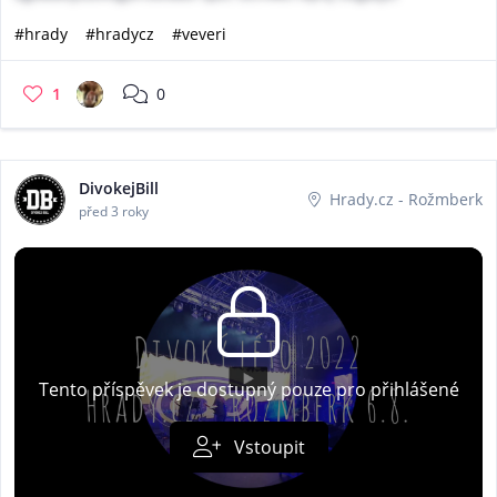
#hrady
#hradycz
#veveri
1
0
DivokejBill
Hrady.cz - Rožmberk
před 3 roky
Tento příspěvek je dostupný pouze pro přihlášené
Vstoupit