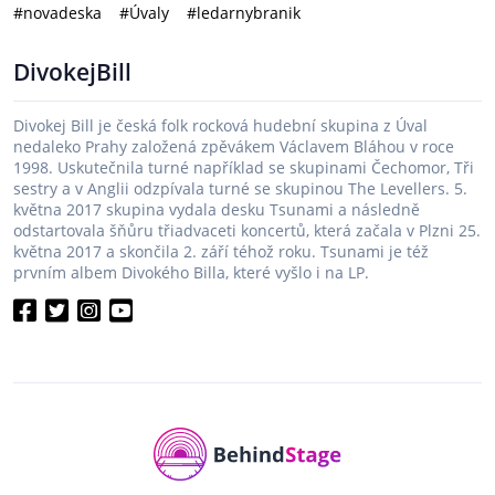
#novadeska
#Úvaly
#ledarnybranik
DivokejBill
Divokej Bill je česká folk rocková hudební skupina z Úval
nedaleko Prahy založená zpěvákem Václavem Bláhou v roce
1998. Uskutečnila turné například se skupinami Čechomor, Tři
sestry a v Anglii odzpívala turné se skupinou The Levellers. 5.
května 2017 skupina vydala desku Tsunami a následně
odstartovala šňůru třiadvaceti koncertů, která začala v Plzni 25.
května 2017 a skončila 2. září téhož roku. Tsunami je též
prvním albem Divokého Billa, které vyšlo i na LP.