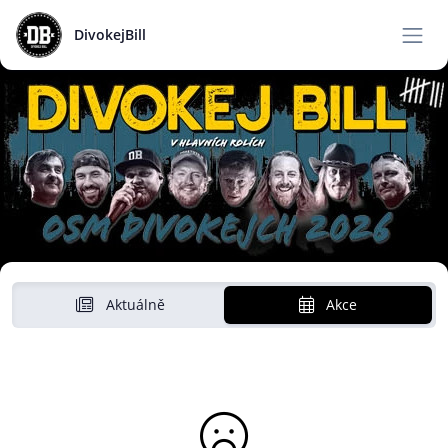
DivokejBill
Aktuálně
Akce