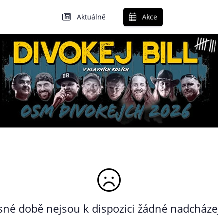
Aktuálně
Akce
né době nejsou k dispozici žádné nadcházej