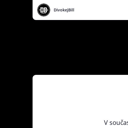
DivokejBill
V součas