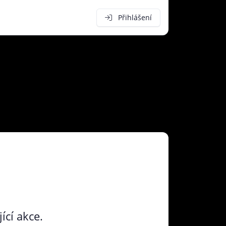
Přihlášení
ící akce.