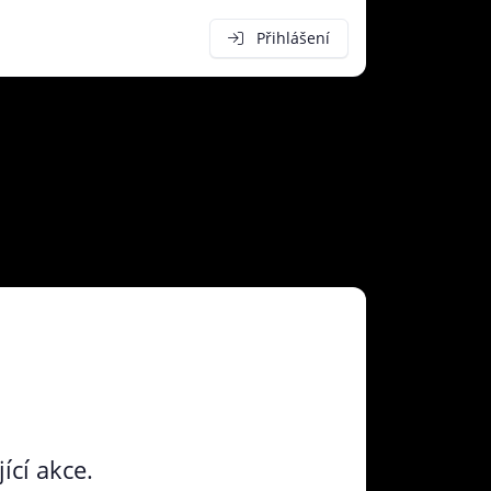
Přihlášení
ící akce.