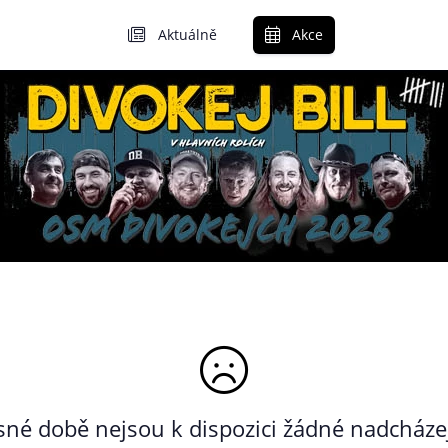
Aktuálně
Akce
né době nejsou k dispozici žádné nadcházej