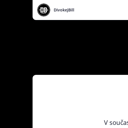
DivokejBill
V součas